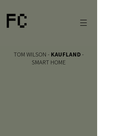
TOM WILSON -
KAUFLAND
-
SMART HOME